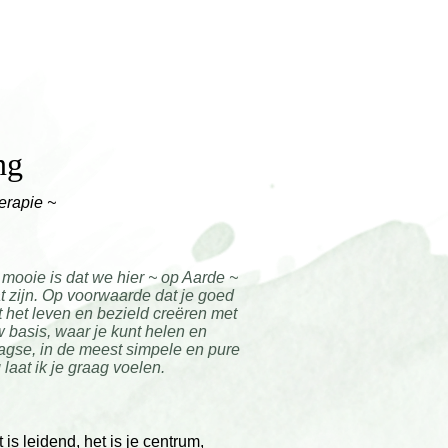
ng
erapie
~
mooie is dat we hier ~ op Aarde ~
t zijn. Op voorwaarde dat je goed
t het leven en bezield creëren met
w basis, waar je kunt helen en
agse, in de meest simpele en pure
aat ik je graag voelen.
 is leidend, het is je centrum,