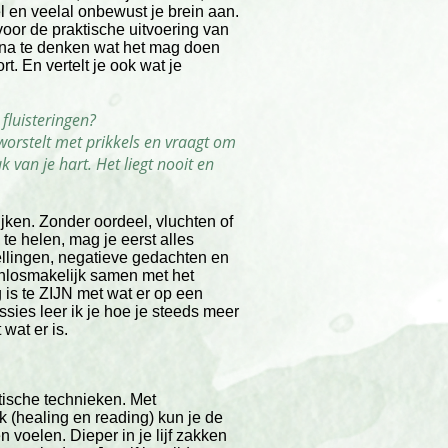
el en veelal onbewust je brein aan.
oor de praktische uitvoering van
r na te denken wat het mag doen
rt. En vertelt je ook wat je
 fluisteringen?
 worstelt met prikkels en vraagt om
 van je hart. Het liegt nooit en
jken. Zonder oordeel, vluchten of
te helen, mag je eerst alles
tellingen, negatieve gedachten en
nlosmakelijk samen met het
g is te ZIJN met wat er op een
ssies leer ik je hoe je steeds meer
wat er is.
etische technieken. Met
 (healing en reading) kun je de
 voelen. Dieper in je lijf zakken