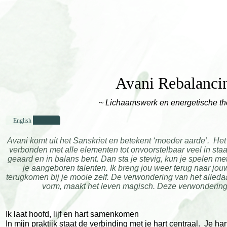
Avani Rebalanci
~
Lichaamswerk en energetische th
English Below...
Avani komt uit het Sanskriet en betekent ‘moeder aarde’.
Het 
verbonden met alle elementen tot onvoorstelbaar veel in staa
geaard en in balans bent. Dan sta je stevig, kun je spelen me
je aangeboren talenten. Ik breng jou weer terug naar jou
terugkomen bij je mooie zelf. De verwondering van het alleda
vorm, maakt het leven magisch. Deze verwondering l
Ik laat hoofd, lijf en hart samenkomen
In mijn praktijk staat de verbinding met je hart centraal. Je hart