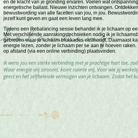
en de kracht van je gronding ervaren. Voelen wat ontspanning 
energetische ballast. Nieuwe inzichten ontvangen. Ontdekken 
bewustwording van alle facetten van jou, in jou. Bewustwordin
jezelf kunt geven en gaat een leven lang mee.
Tijdens een Rebalancing sessie behandel ik je lichaam op een 
Met verschillende aanrakingstechnieken nodig ik je lichaamsb
gebieden waar je lichaam blokkades vasthoudt. Daarnaast kan 
energie lezen, zonder je lichaam per se aan te hoeven raken.
op afstand (via een online verbinding) plaatsvinden.
Ik wens jou een sterke verbinding met je prachtige hart toe, zo
Waar energie vrij stroomt, komt ruimte vrij. Voor wie jij werkel
geest en het zelfhelende vermogen van je lichaam. Zodat het k