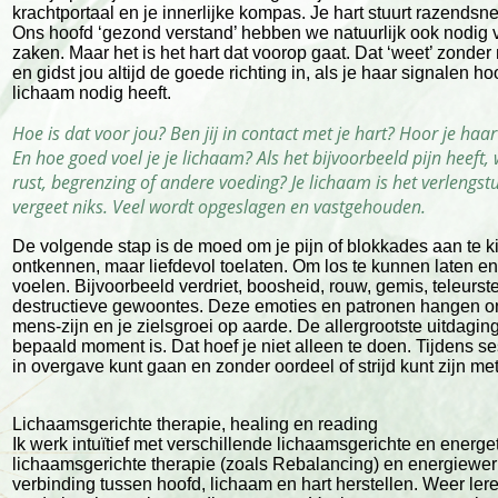
krachtportaal en je innerlijke kompas. Je hart stuurt razendsn
Ons hoofd ‘gezond verstand’ hebben we natuurlijk ook nodig v
zaken. Maar het is het hart dat voorop gaat. Dat ‘weet’ zonde
en gidst jou altijd de goede richting in, als je haar signalen hoo
lichaam nodig heeft.
Hoe is dat voor jou? Ben jij in contact met je hart? Hoor je haar
En hoe goed voel je je lichaam? Als het bijvoorbeeld pijn heeft,
rust, begrenzing of andere voeding? Je lichaam is het verlengstuk
vergeet niks. Veel wordt opgeslagen en vastgehouden.
De volgende stap is de moed om je pijn of blokkades aan te ki
ontkennen, maar liefdevol toelaten. Om los te kunnen laten en 
voelen. Bijvoorbeeld verdriet, boosheid, rouw, gemis, teleurs
destructieve gewoontes. Deze emoties en patronen hangen o
mens-zijn en je zielsgroei op aarde. De allergrootste uitdagin
bepaald moment is. Dat hoef je niet alleen te doen. Tijdens se
in overgave kunt gaan en zonder oordeel of strijd kunt zijn met 
Lichaamsgerichte therapie, healing en reading
Ik werk intuïtief met verschillende lichaamsgerichte en energ
lichaamsgerichte therapie (zoals Rebalancing) en energiewerk
verbinding tussen hoofd, lichaam en hart herstellen. Weer leren