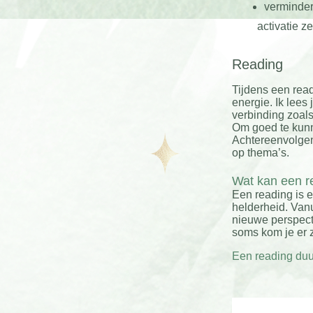
verminder
activatie 
Reading
Tijdens een rea
energie. Ik lees
verbinding zoals
Om goed te kunne
Achtereenvolgen
op thema’s.
Wat kan een 
Een reading is e
helderheid. Vanu
nieuwe perspecti
soms kom je er z
Een reading duu