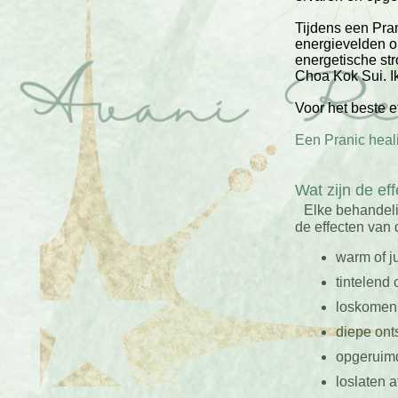
Tijdens een Pran
energievelden o
energetische str
Choa Kok Sui. Ik
Voor het beste ef
Een Pranic heal
Wat zijn de ef
Elke behandelin
de effecten van 
warm of j
tintelend 
loskomen 
diepe ont
opgeruimd
loslaten a