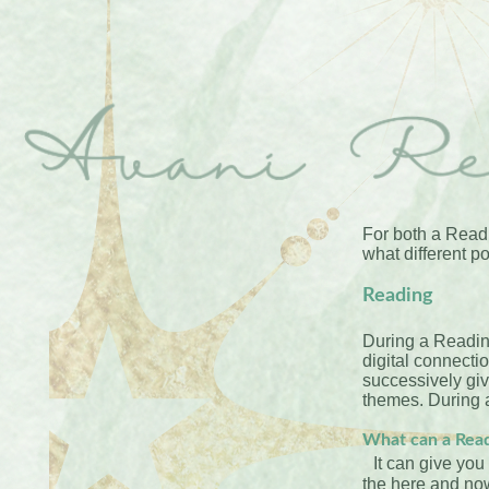
For both a Read
what different po
Rea
ding
During a Reading
digital connecti
successively giv
themes. During a
What can a Read
It can give you
the here and now