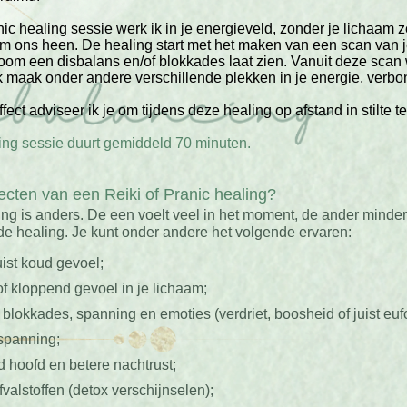
ic healing sessie werk ik in je energieveld, zonder je lichaam z
m ons heen. De healing start met het maken van een scan van j
oom een disbalans en/of blokkades laat zien. Vanuit deze scan 
 maak onder andere verschillende plekken in je energie, verbo
fect adviseer ik je om tijdens deze healing op afstand in stilte te
ing sessie duurt gemiddeld 70 minuten.
fecten van een Reiki of Pranic healing?
g is anders. De een voelt veel in het moment, de ander minde
de healing. Je kunt onder andere het volgende ervaren:
uist koud gevoel;
of kloppend gevoel in je lichaam;
blokkades, spanning en emoties (verdriet, boosheid of juist eufo
spanning;
 hoofd en betere nachtrust;
fvalstoffen (detox verschijnselen);