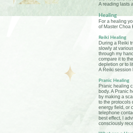
A reading lasts 
Healing
For a healing yo
of Master Choa 
Reiki Healing
During a Reiki t
slowly at variou
through my hands
compare it to th
depletion or to 
A Reiki session 
Pranic Healing
Pranic healing c
body. A Pranic h
by making a scan
to the protocols
energy field, or 
telephone contact
best effect, I ad
consciously rece