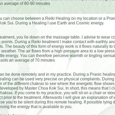
an average of 80-90 minutes
u can choose between a Reiki Healing on my location or a Prani
Kok Sui. During a Healing I use Earth and Cosmic energy.
reatment, you lie down on the massage table. I advise to wear co
s points. During a Reiki treatment I make contact with earthly a
. The beauty of this form of energy work is it flows naturally to
e weather. The air flows from a high pressure area to a low pres
little energy. You can therefore perceive warmth or tingling sens
lasts an average of 70 minutes
an be done remotely and in my practice. During a Pranic healing 
ealing can be used very precise on physical complaints. During a 
 of the different chakras to see where the energetic flow show
 developed by Master Choa Kok Sui. In short, this means that I cle
chakras. If you come to my practice, you will sit on a chair or sto
 prior to the treatment. Afterwards I will give an explanation of
vise you to be silent during this remote healing. If possible lyi
iving the energy that is available to you.