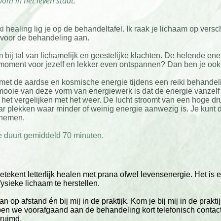
om in het leven staat
.
i healing lig je op de behandeltafel. Ik raak je lichaam op vers
 voor de behandeling aan.
m bij tal van lichamelijk en geestelijke klachten. De helende ene
 moment voor jezelf en lekker even ontspannen? Dan ben je ook 
 met de aardse en kosmische energie tijdens een reiki behandel
 mooie van deze vorm van energiewerk is dat de energie vanzelf
t het vergelijken met het weer. De lucht stroomt van een hoge 
r plekken waar minder of weinig energie aanwezig is. Je kunt
rnemen.
e duurt gemiddeld 70 minuten.
ng
etekent letterlijk healen met prana ofwel levensenergie. Het i
fysieke lichaam te herstellen.
n op afstand én bij mij in de praktijk. Kom je bij mij in de prakti
en we voorafgaand aan de behandeling kort telefonisch contact.
ruimd.