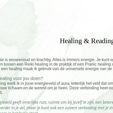
Healing & Readin
ie is eeuwenoud en krachtig. Alles is immers energie. Je kunt
zen tussen een Reiki healing in de praktijk of een Pranic heali
s een healing maak ik gebruik van de universele energie van d
ealing voor jou doen?
ng werk ik in jouw energieveld of aura; letterlijk het veld dat om
ouw lichaam en de wereld om je heen. Deze verbinding heet ook 
d.
eveld geeft innerlijke rust, ruimte om bij jezelf te zijn, een bet
kkerder in je vel, maar je kunt ook een zuivere verbinding met je 