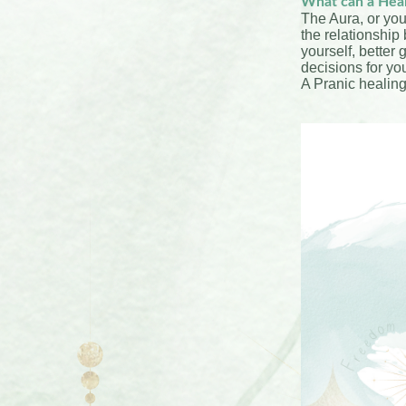
What can a Heal
The Aura, or you
the relationship
yourself, better 
decisions for your
A Pranic healin