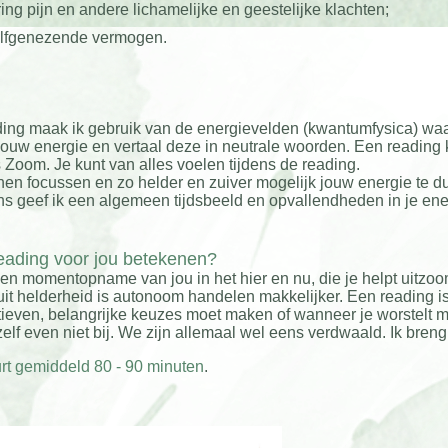
ing pijn en andere lichamelijke en geestelijke klachten;
zelfgenezende vermogen.
ding maak ik gebruik van de energievelden (kwantumfysica) wa
 jouw energie en vertaal deze in neutrale woorden. Een reading k
 Zoom. Je kunt van alles voelen tijdens de reading.
n focussen en zo helder en zuiver mogelijk jouw energie te dui
s geef ik een algemeen tijdsbeeld en opvallendheden in je en
reading voor jou betekenen?
en momentopname van jou in het hier en nu, die je helpt uitzoo
it helderheid is autonoom handelen makkelijker. Een reading is
even, belangrijke keuzes moet maken of wanneer je worstelt met
elf even niet bij. We zijn allemaal wel eens verdwaald. Ik breng 
rt gemiddeld 80 - 90 minuten
.