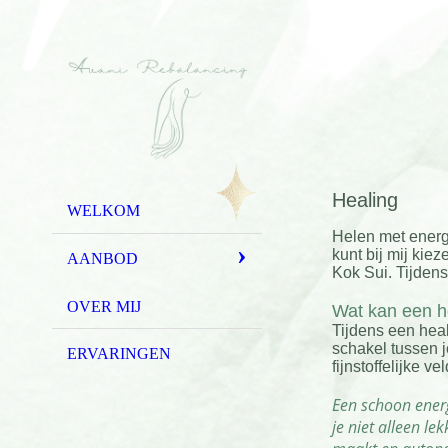
Healing
WELKOM
Helen met energ
kunt bij mij kie
AANBOD
Kok Sui. Tijden
OVER MIJ
Wat kan een h
Tijdens een heali
schakel tussen j
ERVARINGEN
fijnstoffelijke vel
Een schoon energi
je niet alleen le