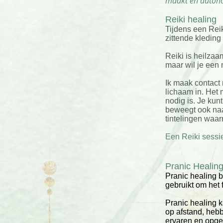
maakt en autono
Reiki healing
Tijdens een Reik
zittende kleding
Reiki is heilzaa
maar wil je een
Ik maak contact
lichaam in. Het
nodig is. Je kun
beweegt ook naa
tintelingen waa
Een Reiki sessi
Pranic Heali
Pranic healing b
gebruikt om het 
Pranic healing ka
op afstand, hebb
ervaren en opge