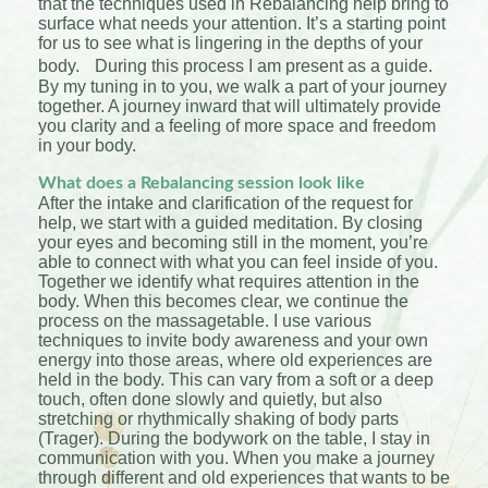
that the techniques used in Rebalancing help bring to
surface what needs your attention. It’s a starting point
for us to see what is lingering in the depths of your
body. During this process I am present as a guide.
By my tuning in to you, we walk a part of your journey
together. A journey inward that will ultimately provide
you clarity and a feeling of more space and freedom
in your body
.
What does a Rebalancing session look like
After the intake and clarification of the request for
help, we start with a guided meditation. By closing
your eyes and becoming still in the moment, you’re
able to connect with what you can feel inside of you.
Together we identify what requires attention in the
body. When this becomes clear, we continue the
process on the massagetable. I use various
techniques to invite body awareness and your own
energy into those areas, where old experiences are
held in the body. This can vary from a soft or a deep
touch, often done slowly and quietly, but also
stretching or rhythmically shaking of body parts
(Trager). During the bodywork on the table, I stay in
communication with you. When you make a journey
through different and old experiences that wants to be