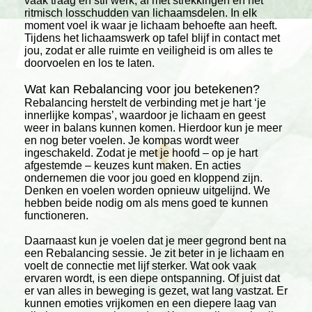
vaak traag en stil werk, af met strekkingen en het
ritmisch losschudden van lichaamsdelen. In elk
moment voel ik waar je lichaam behoefte aan heeft.
Tijdens het lichaamswerk op tafel blijf in contact met
jou, zodat er alle ruimte en veiligheid is om alles te
doorvoelen en los te laten.
Wat kan Rebalancing voor jou betekenen?
Rebalancing herstelt de verbinding met je hart ‘je
innerlijke kompas’, waardoor je lichaam en geest
weer in balans kunnen komen. Hierdoor kun je meer
en nog beter voelen. Je kompas wordt weer
ingeschakeld. Zodat je met je hoofd – op je hart
afgestemde – keuzes kunt maken. En acties
ondernemen die voor jou goed en kloppend zijn.
Denken en voelen worden opnieuw uitgelijnd. We
hebben beide nodig om als mens goed te kunnen
functioneren.
Daarnaast kun je voelen dat je meer gegrond bent na
een Rebalancing sessie. Je zit beter in je lichaam en
voelt de connectie met lijf sterker. Wat ook vaak
ervaren wordt, is een diepe ontspanning. Of juist dat
er van alles in beweging is gezet, wat lang vastzat. Er
kunnen emoties vrijkomen en een diepere laag van