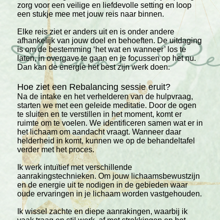
zorg voor een veilige en liefdevolle setting en loop
een stukje mee met jouw reis naar binnen.
Elke reis ziet er anders uit en is onder andere
afhankelijk van jouw doel en behoeften. De uitdaging
is om de bestemming ‘het wat en wanneer’ los te
laten, in overgave te gaan en je focussen op het nu.
Dan kan de energie het best zijn werk doen.
Hoe ziet een Rebalancing sessie eruit?
Na de intake en het verhelderen van de hulpvraag,
starten we met een geleide meditatie. Door de ogen
te sluiten en te verstillen in het moment, komt er
ruimte om te voelen. We identificeren samen wat er in
het lichaam om aandacht vraagt. Wanneer daar
helderheid in komt, kunnen we op de behandeltafel
verder met het proces.
Ik werk intuïtief met verschillende
aanrakingstechnieken. Om jouw lichaamsbewustzijn
en de energie uit te nodigen in de gebieden waar
oude ervaringen in je lichaam worden vastgehouden.
Ik wissel zachte en diepe aanrakingen, waarbij ik