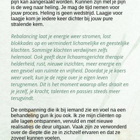
pijn kan aangeraakt worden. Kunnen zijn met je pijn
is de weg naar heling. Je mag de tijd nemen voor
jouw proces. Heling is geen wedstrijd. Laagje voor
laagje kom je iedere keer dichter bij jouw pure
stralende kern.
Rebalancing laat je energie weer stromen, lost
blokkades op en vermindert lichamelijke en geestelijke
klachten. Sommige klachten verdwijnen zelfs
helemaal. Ook geeft deze lichaamsgerichte therapie
helderheid, rust, nieuwe inzichten, meer energie en
een gevoel van ruimte en vrijheid. Doordat je je koers
weer voelt, kun je de regie over je eigen leven
terugnemen. Dit is het moment waarop alles draait en
je jezelf, je kracht, talenten en passies steeds meer
terugvindt.
De ontspanning die ik bij iemand zie en voel na een
behandeling gun ik jou ook. Ik zie mijn cliënten op
alle lagen ontspannen, vervuld en met nieuwe
realisaties de deur uitgaan. Vaak zijn ze verwonderd
over de diepte die ze in zichzelf ervaren en dat ze
zoveel kunnen voelen.