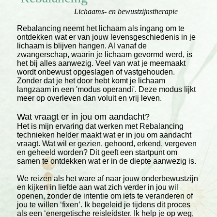
Lichaams- en bewustzijnstherapie
Rebalancing neemt het lichaam als ingang om te
ontdekken wat er van jouw levensgeschiedenis in je
lichaam is blijven hangen. Al vanaf de
zwangerschap, waarin je lichaam gevormd werd, is
het bij alles aanwezig. Veel van wat je meemaakt
wordt onbewust opgeslagen of vastgehouden.
Zonder dat je het door hebt komt je lichaam
langzaam in een 'modus operandi'. Deze modus lijkt
meer op overleven dan voluit en vrij leven.
Wat vraagt er in jou om aandacht?
Het is mijn ervaring dat werken met Rebalancing
technieken helder maakt wat er in jou om aandacht
vraagt. Wat wil er gezien, gehoord, erkend, vergeven
en geheeld worden? Dit geeft een startpunt om
samen te ontdekken wat er in de diepte aanwezig is.
We reizen als het ware af naar jouw onderbewustzijn
en kijken in liefde aan wat zich verder in jou wil
openen, zonder de intentie om iets te veranderen of
jou te willen ‘fixen’. Ik begeleid je tijdens dit proces
als een ‘energetische reisleidster. Ik help je op weg,