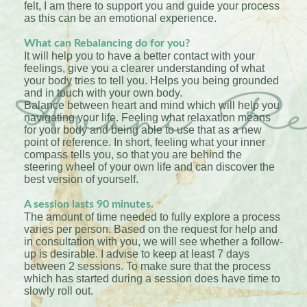
felt, I am there to support you and guide your process
as this can be an emotional experience.
What can Rebalancing do for you?
It will help you to have a better contact with your
feelings, give you a clearer understanding of what
your body tries to tell you. Helps you being grounded
and in touch with your own body.
Balance between heart and mind which will help you
navigating your life. Feeling what relaxation means
for your body and being able to use that as a new
point of reference. In short, feeling what your inner
compass tells you, so that you are behind the
steering wheel of your own life and can discover the
best version of yourself.
A session lasts 90 minutes.
The amount of time needed to fully explore a process
varies per person. Based on the request for help and
in consultation with you, we will see whether a follow-
up is desirable. I advise to keep at least 7 days
between 2 sessions. To make sure that the process
which has started during a session does have time to
slowly roll out.